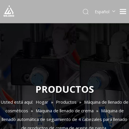
Español
English
العربية
Français
Pусский
Português
Deutsch
Italiano
日本語
한국어
PRODUCTOS
Українська
Usted está aquí:
Hogar
»
Productos
»
Máquina de llenado de
cosméticos
»
Máquina de llenado de crema
»
Máquina de
llenado automática de seguimiento de 4 cabezales para llenado
de productos de crema de aceite de pasta