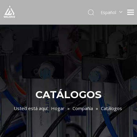
Español
English
العربية
Français
Pусский
Português
Deutsch
Italiano
日本語
한국어
CATÁLOGOS
Українська
Usted está aquí:
Hogar
»
Compañía
»
Catálogos