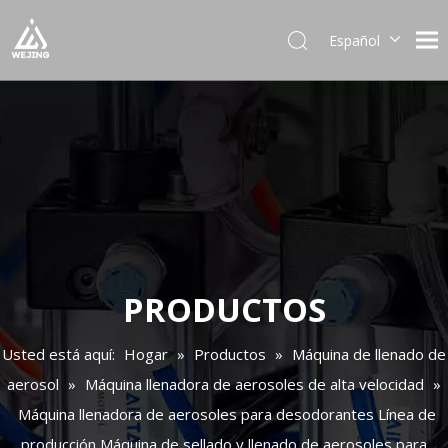
Español
English
العربية
Français
Pусский
Português
Deutsch
Italiano
日本語
한국어
PRODUCTOS
Українська
Usted está aquí:
Hogar
»
Productos
»
Máquina de llenado de
aerosol
»
Máquina llenadora de aerosoles de alta velocidad
»
Máquina llenadora de aerosoles para desodorantes Línea de
producción Máquina de sellado y llenado de aerosoles para