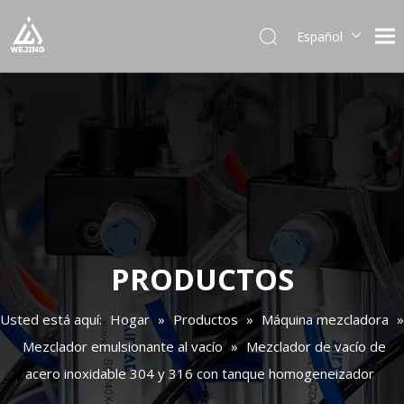
Español
English
العربية
Français
Pусский
Português
Deutsch
Italiano
日本語
한국어
PRODUCTOS
Українська
Usted está aquí:
Hogar
»
Productos
»
Máquina mezcladora
»
Mezclador emulsionante al vacío
»
Mezclador de vacío de
acero inoxidable 304 y 316 con tanque homogeneizador