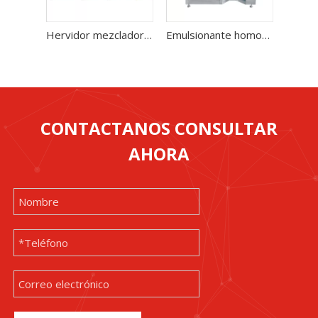
Hervidor mezclador emulsionante al vacío de 2000L con tanques de fase de agua y aceite para producción de cosméticos y lociones en crema
Emulsionante homogéneo de tipo elevador de 50L para productos de lotes pequeños cosméticos farmacéuticos
CONTACTANOS CONSULTAR
AHORA