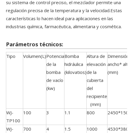
su sistema de control preciso, el mezclador permite una
regulación precisa de la temperatura y la velocidad.Estas
características lo hacen ideal para aplicaciones en las
industrias química, farmacéutica, alimentaria y cosmética.
Parámetros técnicos:
Tipo
Volumen(L)
Potencia
Bomba
Altura de
Dimensión (
de la
hidráulica
elevación
ancho* alto)
bomba
(kilovatios)
de la
(mm)
de vacío
cubierta
(kw)
del
recipiente
(mm)
WJ-
100
3
1.1
800
2450*1500
TP100
WJ-
700
4
1.5
1000
4530*3800